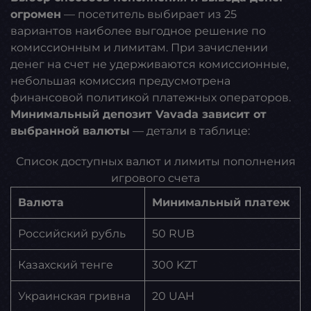
огромен
— посетитель выбирает из 25
вариантов наиболее выгодное решение по
комиссионным и лимитам. При зачислении
денег на счет не удерживаются комиссионные,
небольшая комиссия предусмотрена
финансовой политикой платежных операторов.
Минимальный депозит Vavada зависит от
выбранной валюты
— детали в таблице:
Список доступных валют и лимиты пополнения
игрового счета
Валюта
Минимальный платеж
Российский рубль
50 RUB
Казахский тенге
300 KZT
Украинская гривна
20 UAH