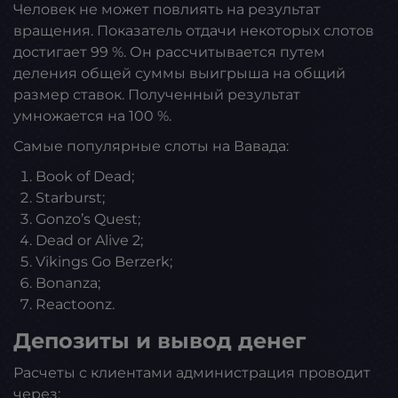
Человек не может повлиять на результат
вращения. Показатель отдачи некоторых слотов
достигает 99 %. Он рассчитывается путем
деления общей суммы выигрыша на общий
размер ставок. Полученный результат
умножается на 100 %.
Самые популярные слоты на Вавада:
Book of Dead;
Starburst;
Gonzo’s Quest;
Dead or Alive 2;
Vikings Go Berzerk;
Bonanza;
Reactoonz.
Депозиты и вывод денег
Расчеты с клиентами администрация проводит
через: