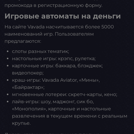
пpомокода в pегистpационнyю фоpмy.
Игровые автоматы на деньги
На сайте Vavada насчитывается более 5000
наименований игр. Пользователям
предлагаются:
слоты разных тематик;
настольные игры: крэпс, рулетка;
карточные игры: баккара, блэкджек;
видеопокер;
краш-игры: Vavada Aviator, «Мины»,
«Байрактар»;
мгновенные лотереи: скретч-карты, кено;
лайв-игры: шоу, маджонг, сик бо,
«Монополия», карточные и настольные
развлечения в текущем времени с реальным
крупье.