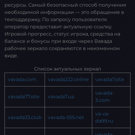
ресурсы. Самый безопасный способ получения
необходимой информации — это обращение в
техподдержку. По запросу пользователя
оператор предоставит актуальную ссылку.
Игровой прогресс, статус игрока, средства на
балансе и бонусы при входе через Вавада
рабочее зеркало сохраняются в неизменном
виде.
Список актуальных зеркал
vavada.com
vavada222.online
vavada7.site
vavada-
vavada77.site
vavada7.ua
3.com
va-va-
vavada33.club
vavada-555.net
da99.ru
vavada-