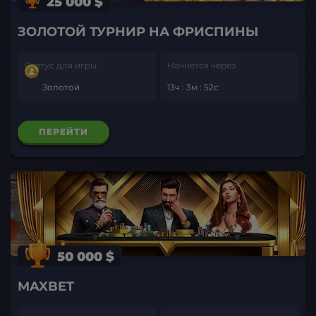
25 000 $
ЗОЛОТОЙ ТУРНИР НА ФРИСПИНЫ
Статус для игры
Начнется через
Золотой
13ч : 3м : 49с
ПЕРЕЙТИ
50 000 $
MAXBET