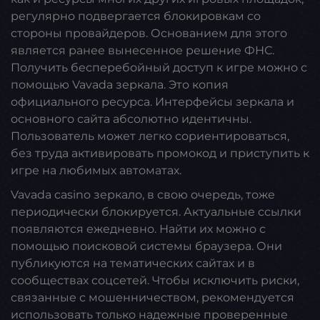
регулярно подвергается блокировкам со
стороны провайдеров. Основанием для этого
является ранее вынесенное решение ФНС.
Получить бесперебойный доступ к игре можно с
помощью Vavada зеркала. Это копия
официального ресурса. Интерфейсы зеркала и
основного сайта абсолютно идентичны.
Пользователь может легко сориентироваться,
без труда активировать промокод и приступить к
игре на любимых автоматах.
Vavada casino зеркало, в свою очередь, тоже
периодически блокируется. Актуальные ссылки
появляются ежедневно. Найти их можно с
помощью поисковой системы браузера. Они
публикуются на тематических сайтах и в
сообществах соцсетей. Чтобы исключить риски,
связанные с мошенничеством, рекомендуется
использовать только надежные проверенные