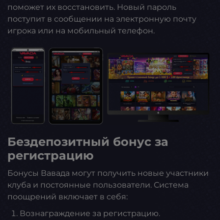
поможет их восстановить. Новый пароль
поступит в сообщении на электронную почту
игрока или на мобильный телефон.
Бездепозитный бонус за
pегистpацию
Бонусы Вавада могут получить новые участники
клуба и постоянные пользователи. Система
поощрений включает в себя:
Вознаграждение за регистрацию.