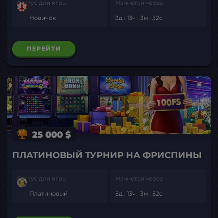
Статус для игры
Начнется через
Новичок
3д : 13ч : 3м : 49с
ПЕРЕЙТИ
25 000 $
ПЛАТИНОВЫЙ ТУРНИР НА ФРИСПИНЫ
Статус для игры
Начнется через
Платиновый
5д : 13ч : 3м : 49с