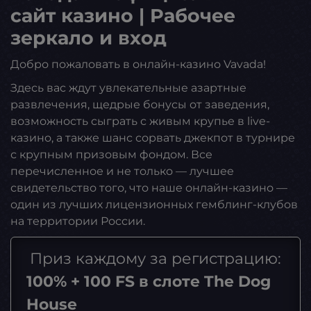
сайт казино | Рабочее
зеркало и вход
Добро пожаловать в онлайн-казино Vavada!
Здесь вас ждут увлекательные азартные
развлечения, щедрые бонусы от заведения,
возможность сыграть с живым крупье в live-
казино, а также шанс сорвать джекпот в турнире
с крупным призовым фондом. Все
перечисленное и не только — лучшее
свидетельство того, что наше онлайн-казино —
один из лучших лицензионных гемблинг-клубов
на территории России.
Приз каждому за регистрацию:
100% + 100 FS в слоте The Dog
House