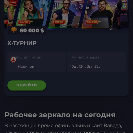
60 000 $
Х-ТУРНИР
Статус для игры
Начнется через
Новичок
10д : 13ч : 3м : 49с
ПЕРЕЙТИ
Рабочее зеркало на сегодня
В настоящее время официальный сайт Вавада,
как и ресурсы многих других игровых площадок,